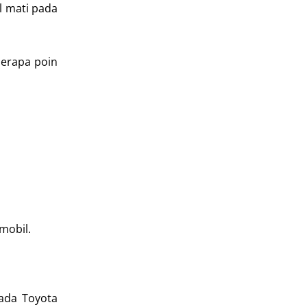
l mati pada
berapa poin
mobil.
pada Toyota