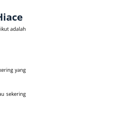
Hiace
ikut adalah
kering yang
au sekering