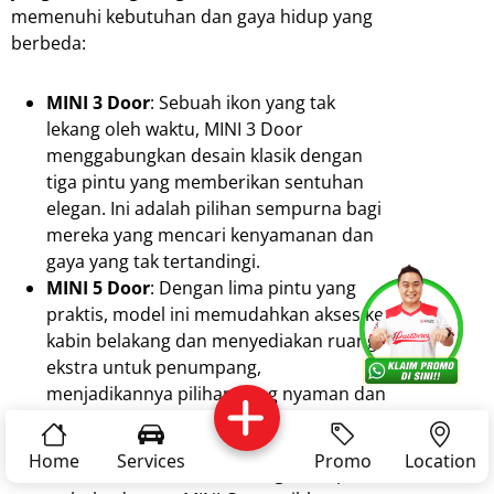
memenuhi kebutuhan dan gaya hidup yang
berbeda:
MINI 3 Door
: Sebuah ikon yang tak
lekang oleh waktu, MINI 3 Door
menggabungkan desain klasik dengan
tiga pintu yang memberikan sentuhan
elegan. Ini adalah pilihan sempurna bagi
mereka yang mencari kenyamanan dan
gaya yang tak tertandingi.
MINI 5 Door
: Dengan lima pintu yang
Services
Promo
Location
About Us
praktis, model ini memudahkan akses ke
kabin belakang dan menyediakan ruang
ekstra untuk penumpang,
menjadikannya pilihan yang nyaman dan
Complain
Reservasi
Article
Pro Tips
fleksibel.
MINI Convertible (Cabrio)
: Rasakan
Home
Services
Promo
Location
kebebasan berkendara dengan atap