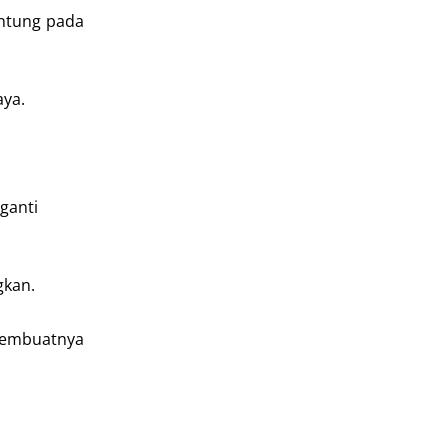
antung pada
aya.
ganti
gkan.
membuatnya