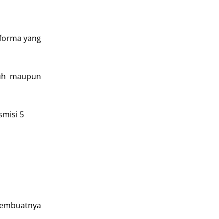
rforma yang
auh maupun
smisi 5
 membuatnya