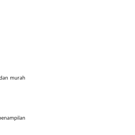
t dan murah
 penampilan