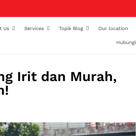
t Us
Services
Topik Blog
Our location
Hubungi
ng Irit dan Murah,
h!