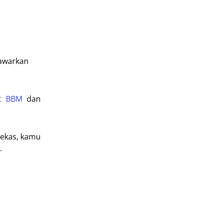
nawarkan
t BBM
dan
bekas, kamu
.