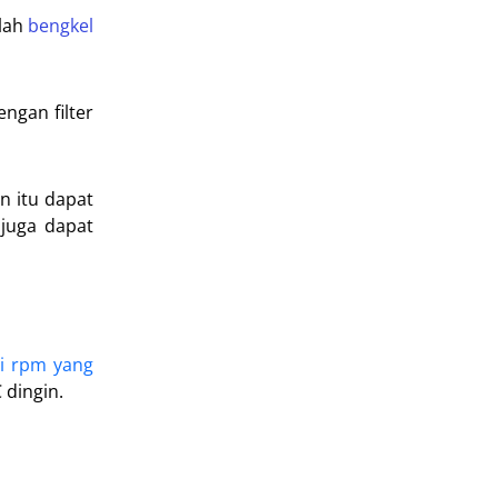
alah
bengkel
ngan filter
n itu dapat
 juga dapat
di rpm yang
 dingin.