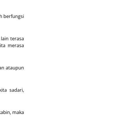
h berfungsi
lain terasa
ita merasa
ran ataupun
ta sadari,
kabin, maka