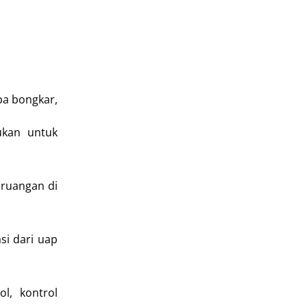
pa bongkar,
ukan untuk
 ruangan di
si dari uap
l, kontrol