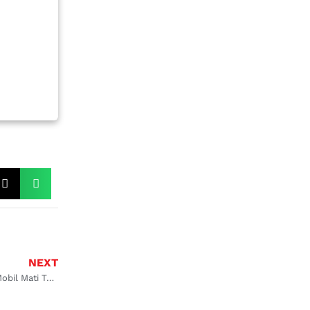
NEXT
Penyebab dan Solusi Ketika Kelistrikan Mobil Mati Total