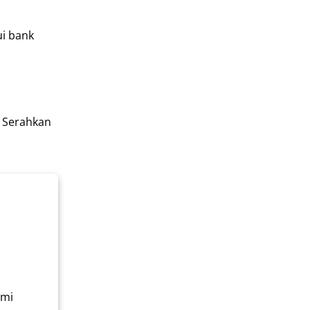
ui bank
. Serahkan
ami