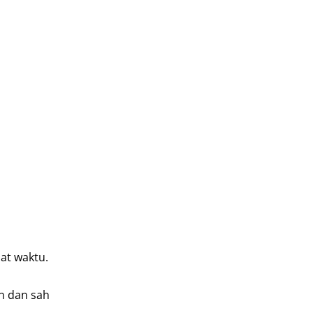
at waktu.
n dan sah