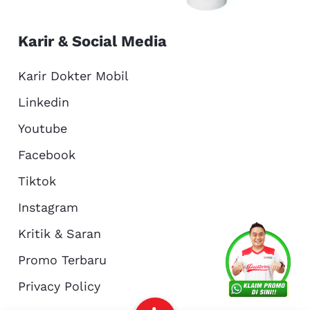
Karir & Social Media
Karir Dokter Mobil
Linkedin
Youtube
Facebook
Tiktok
Instagram
Kritik & Saran
Services
Promo
Location
About Us
Promo Terbaru
Privacy Policy
Complain
Reservasi
Article
Pro Tips