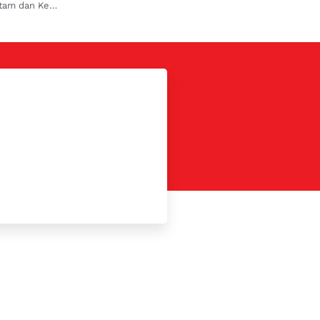
Inilah Penyebab Lubang Knalpot Mobil Menghitam dan Kering