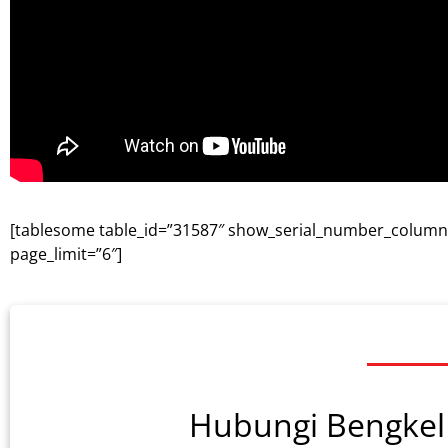
[tablesome table_id=”31587″ show_serial_number_column=”0
page_limit=”6″]
Hubungi Bengkel 