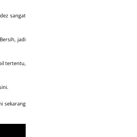
edez sangat
ersih, jadi
l tertentu,
ini.
mi sekarang