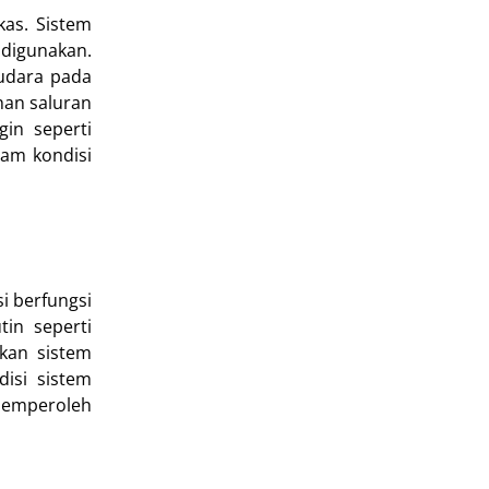
kas. Sistem
 digunakan.
 udara pada
han saluran
in seperti
lam kondisi
i berfungsi
in seperti
ekan sistem
disi sistem
memperoleh