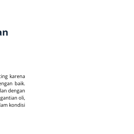
an
ting karena
engan baik.
alan dengan
antian oli,
lam kondisi