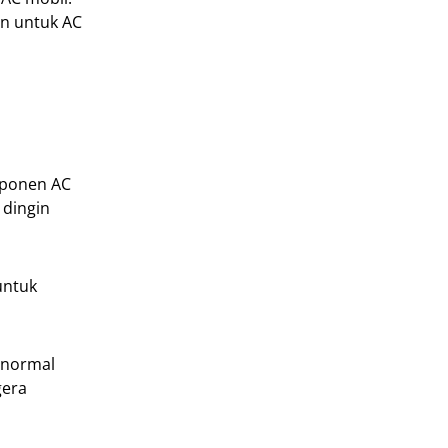
an untuk AC
mponen AC
 dingin
untuk
 normal
gera