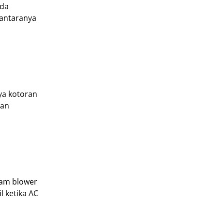
ada
iantaranya
ya kotoran
dan
lam blower
 ketika AC