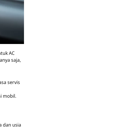
ntuk AC
nya saja,
sa servis
 mobil.
a dan usia