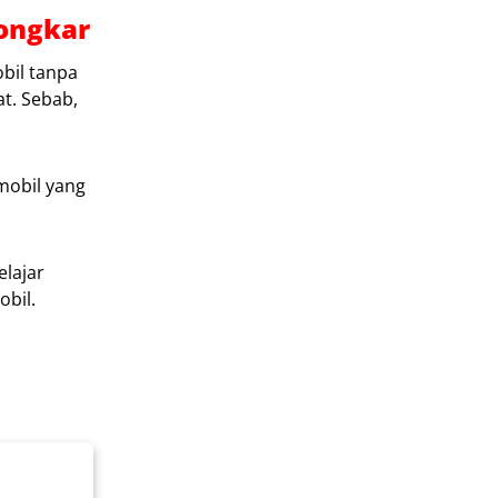
Bongkar
bil tanpa
t. Sebab,
mobil yang
elajar
bil.