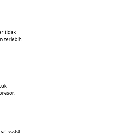
r tidak
n terlebih
tuk
presor.
AC mobil.