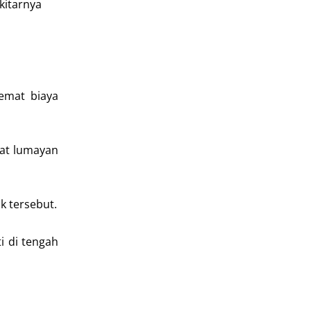
kitarnya
emat biaya
pat lumayan
k tersebut.
ti di tengah