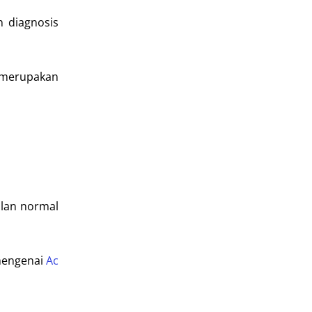
 diagnosis
b merupakan
alan normal
 mengenai
Ac