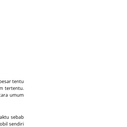
 besar tentu
m tertentu.
secara umum
aktu sebab
bil sendiri