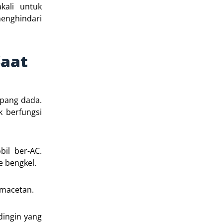
kali untuk
enghindari
Saat
pang dada.
k berfungsi
il ber-AC.
 bengkel.
emacetan.
dingin yang