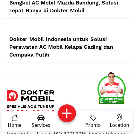
Bengkel AC Mobil Mazda Bandung, Solusi
Tepat Hanya di Dokter Mobil
Dokter Mobil Indonesia untuk Solusi
Perawatan AC Mobil Kelapa Gading dan
Cempaka Putih
Services
Promo
Location
About Us
Complain
Reservasi
Article
Pro Tips
Dokter Mobil
adalah bengkel spesialis AC mobil &
Home
Services
Promo
Location
tune up berstandar ISO 9001:2015 dengan teknologi