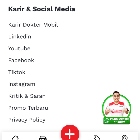
Karir & Social Media
Karir Dokter Mobil
Linkedin
Youtube
Facebook
Tiktok
Instagram
Kritik & Saran
Services
Promo
Location
About Us
Promo Terbaru
Privacy Policy
Complain
Reservasi
Article
Pro Tips