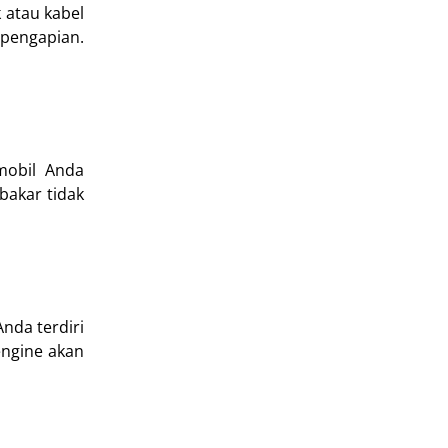
 atau kabel
 pengapian.
mobil Anda
bakar tidak
da terdiri
engine akan