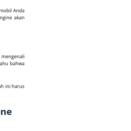
 mobil Anda
engine akan
t mengenali
 tahu bahwa
h ini harus
ine