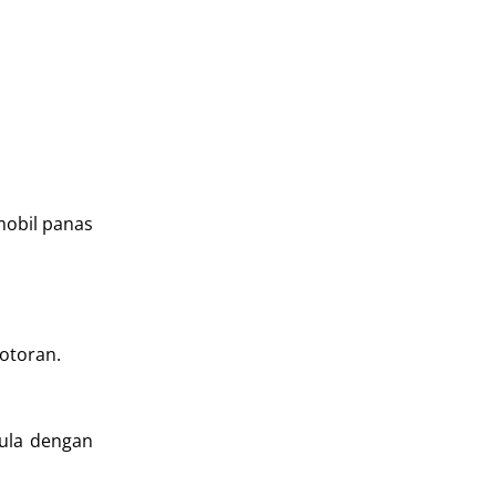
mobil panas
kotoran.
pula dengan