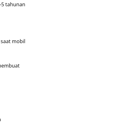
4-5 tahunan
saat mobil
 membuat
a