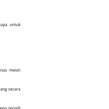
lupa untuk
anas mesin
rang secara
ena terjadi