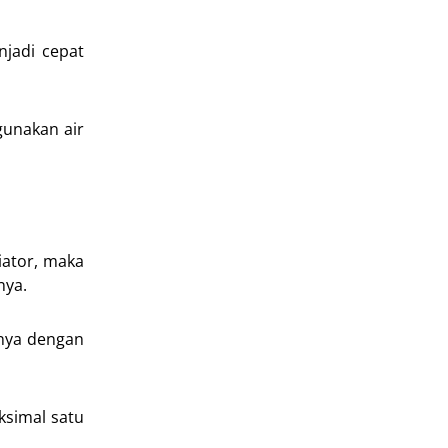
jadi cepat
gunakan air
ator, maka
nya.
inya dengan
ksimal satu