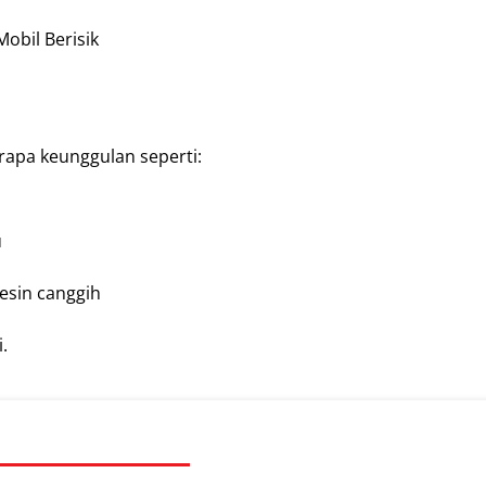
obil Berisik
rapa keunggulan seperti:
u
esin canggih
.