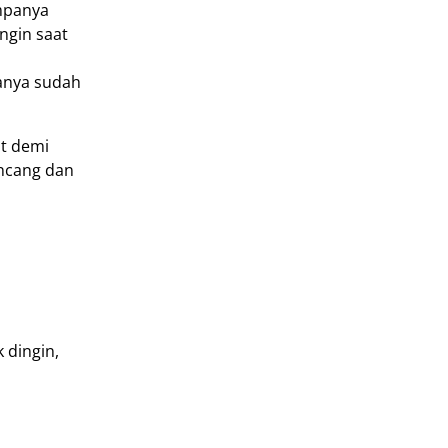
mpanya
ngin saat
anya sudah
it demi
encang dan
 dingin,