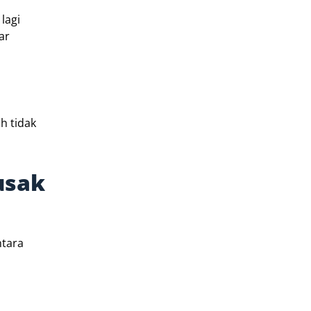
lagi
ar
h tidak
usak
h
ntara