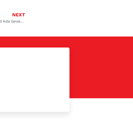
NEXT
AC Mobil Dingin Tapi Berisik Berbunyi Seperti Ada Gesekan