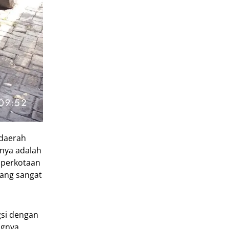
 daerah
nya adalah
i perkotaan
yang sangat
gsi dengan
ngnya