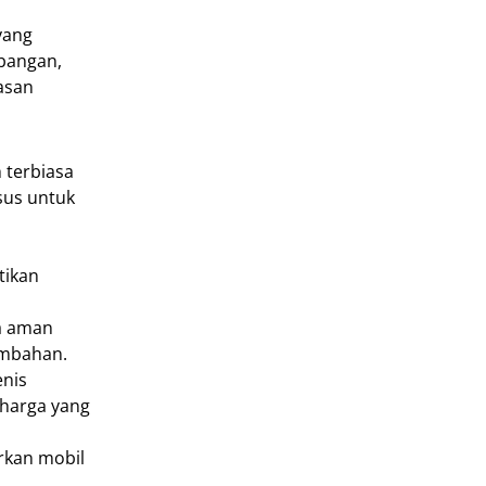
yang
bangan,
asan
 terbiasa
sus untuk
tikan
sa aman
ambahan.
enis
 harga yang
rkan mobil