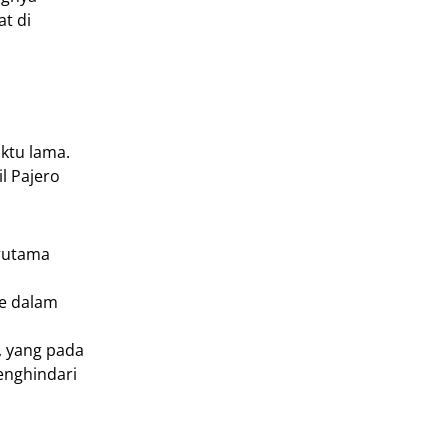
t di
ktu lama.
l Pajero
erutama
ke dalam
, yang pada
enghindari