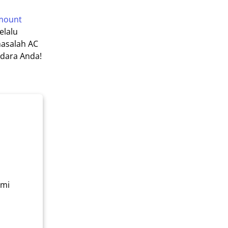
mount
elalu
masalah AC
dara Anda!
ami