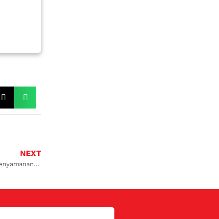
NEXT
Bengkel AC Mobil Isuzu Serpong: Layanan Berkualitas untuk Kenyamanan Berkendara