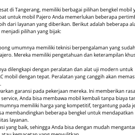
at di Tangerang, memiliki berbagai pilihan bengkel mobil 
epat untuk mobil Pajero Anda memerlukan beberapa pertim
h dari layanan yang diberikan. Berikut adalah beberapa al
menjadi pilihan yang bijak:
rpong umumnya memiliki teknisi berpengalaman yang sudah
ajero. Mereka memiliki pengetahuan dan keterampilan khu
nya dilengkapi dengan peralatan dan alat uji modern untuk
C mobil dengan tepat. Peralatan yang canggih akan memas
.
warkan garansi pada pekerjaan mereka. Ini memberikan ra
lah service, Anda bisa membawa mobil kembali tanpa biaya t
umumnya memiliki harga yang kompetitif, tergantung pada j
 bisa membandingkan beberapa bengkel untuk mendapatkan
tas layanan.
asi yang baik, sehingga Anda bisa dengan mudah menganta
k atau kemacetan yang menyulitkan.