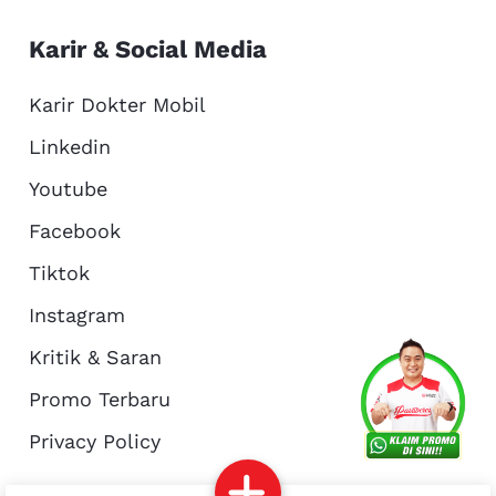
Karir & Social Media
Karir Dokter Mobil
Linkedin
Youtube
Facebook
Tiktok
Instagram
Kritik & Saran
Services
Promo
Location
About Us
Promo Terbaru
Privacy Policy
Complain
Reservasi
Article
Pro Tips