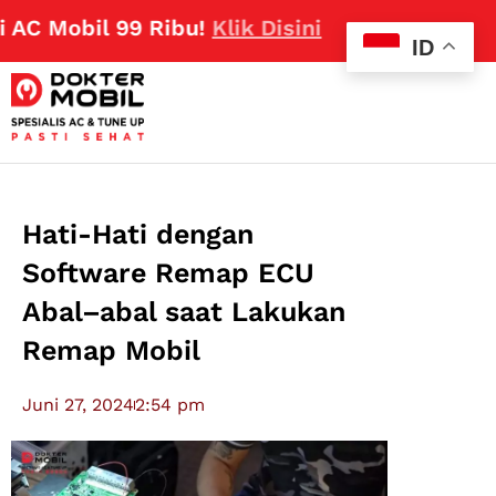
obil 99 Ribu!
Klik Disini
ID
Hati-Hati dengan
Software Remap ECU
Abal–abal saat Lakukan
Remap Mobil
Juni 27, 2024
2:54 pm