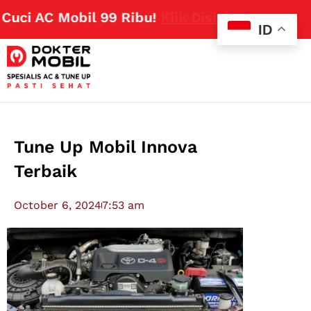
ci AC Mobil 99 Ribu!
Klik Disini
ID
Tune Up Mobil Innova
Terbaik
October 6, 2024
7:53 am