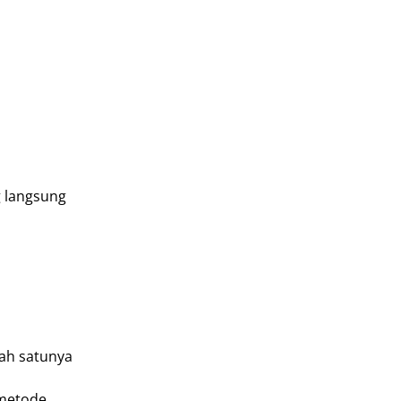
g langsung
lah satunya
 metode