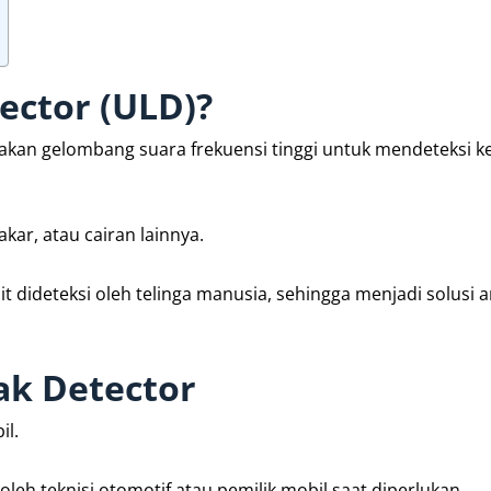
ector (ULD)?
nakan gelombang suara frekuensi tinggi untuk mendeteksi 
akar, atau cairan lainnya.
it dideteksi oleh telinga manusia, sehingga menjadi solusi 
ak Detector
il.
oleh teknisi otomotif atau pemilik mobil saat diperlukan.