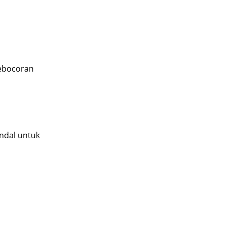
kebocoran
andal untuk