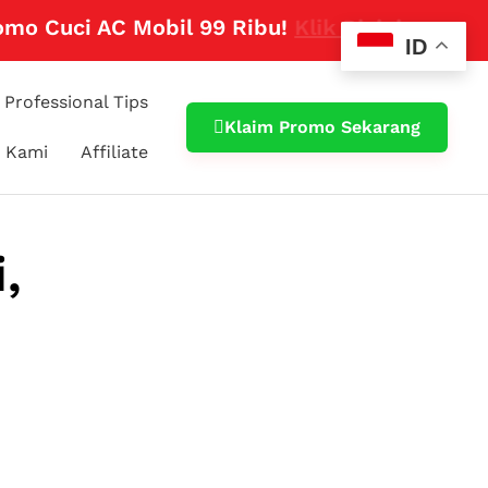
uci AC Mobil 99 Ribu!
Klik Disini
ID
Professional Tips
Klaim Promo Sekarang
 Kami
Affiliate
,