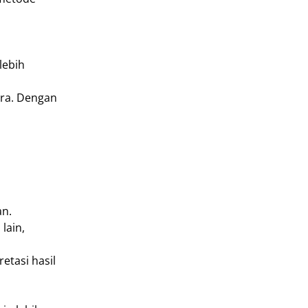
lebih
ara. Dengan
an.
lain,
etasi hasil