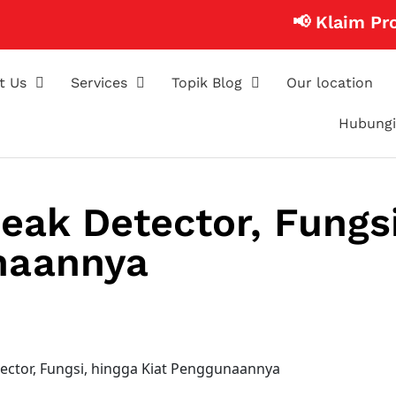
📢 Klaim Promo C
t Us
Services
Topik Blog
Our location
Hubungi
Leak Detector, Fungsi
naannya