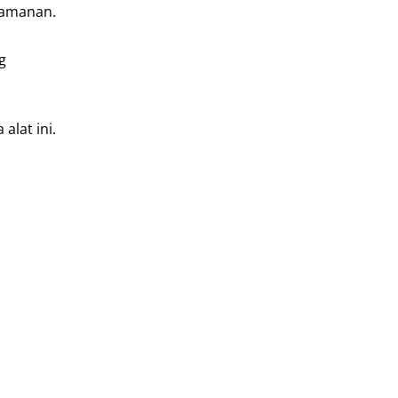
yamanan.
g
alat ini.