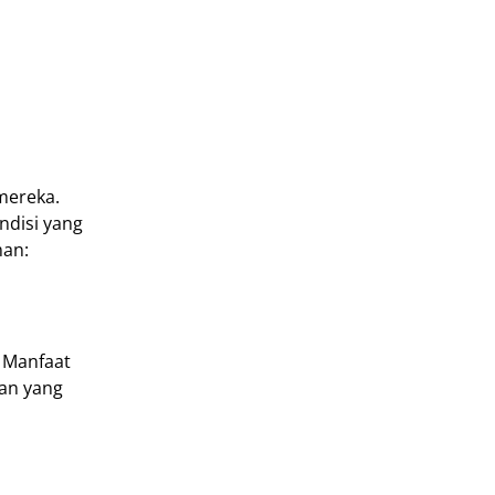
mereka.
ndisi yang
man:
 Manfaat
kan yang