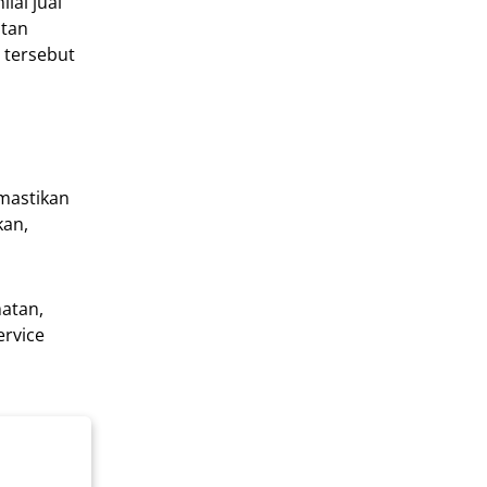
lai jual
atan
 tersebut
mastikan
kan,
matan,
ervice