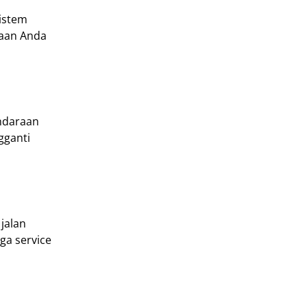
istem
raan Anda
ndaraan
gganti
jalan
ga service