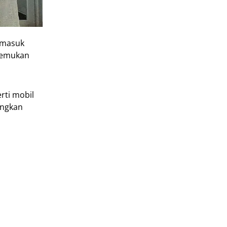
ermasuk
enemukan
rti mobil
angkan