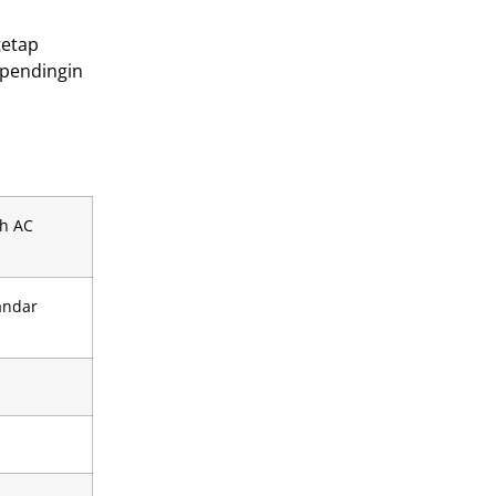
tetap
 pendingin
ah AC
andar