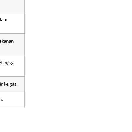
alam
tekanan
ehingga
r ke gas.
n.