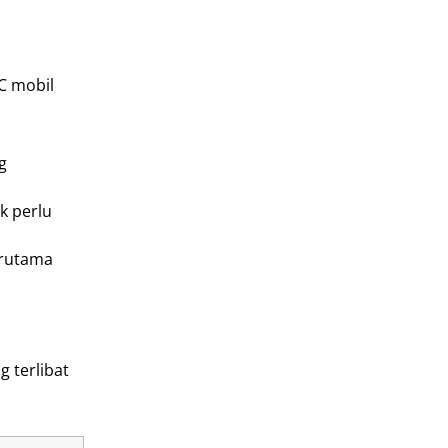
C mobil
g
k perlu
erutama
 terlibat