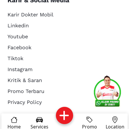
Karir & Social Media
Karir Dokter Mobil
Linkedin
Youtube
Facebook
Tiktok
Instagram
Kritik & Saran
Services
Promo
Location
About Us
Promo Terbaru
Privacy Policy
Complain
Reservasi
Article
Pro Tips
© Copyright 2026 - Dokter Mobil Indonesia
Home
Services
Promo
Location