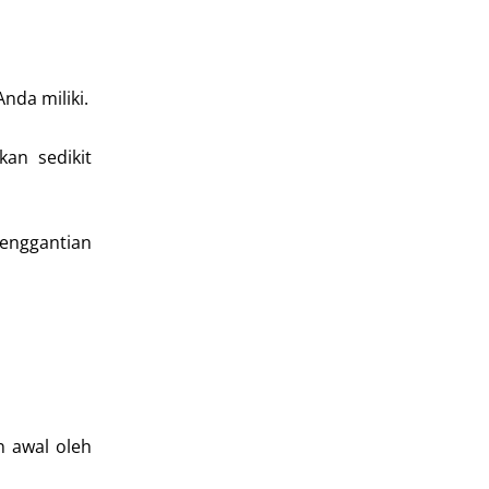
nda miliki.
an sedikit
penggantian
 awal oleh