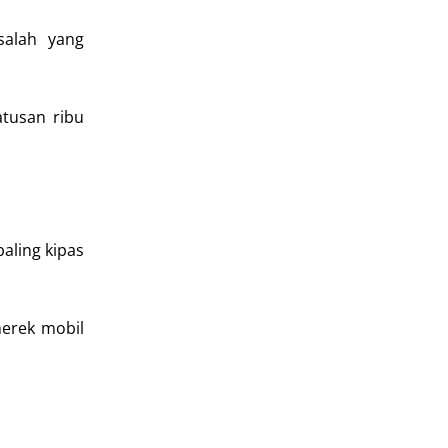
alah yang
atusan ribu
aling kipas
merek mobil