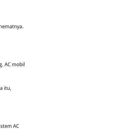
ghematnya.
g. AC mobil
 itu,
istem AC