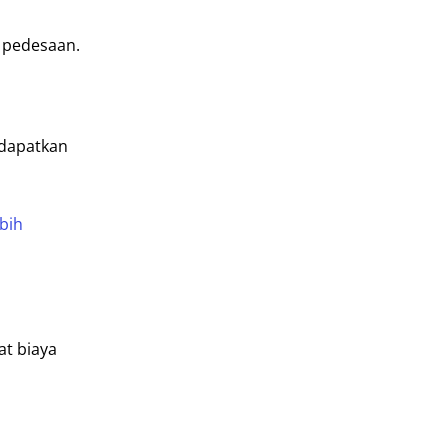
h pedesaan.
 dapatkan
bih
t biaya