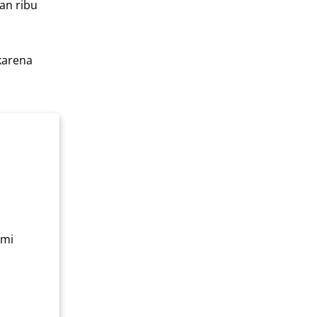
an ribu
karena
ami