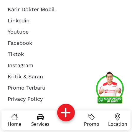
Karir Dokter Mobil
Linkedin
Youtube
Facebook
Tiktok
Instagram
Kritik & Saran
Services
Promo
Location
About Us
Promo Terbaru
Privacy Policy
Complain
Reservasi
Article
Pro Tips
© Copyright 2026 - Dokter Mobil Indonesia
Home
Services
Promo
Location