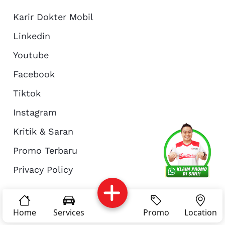
Karir Dokter Mobil
Linkedin
Youtube
Facebook
Tiktok
Instagram
Kritik & Saran
Services
Promo
Location
About Us
Promo Terbaru
Privacy Policy
Complain
Reservasi
Article
Pro Tips
© Copyright 2026 - Dokter Mobil Indonesia
Home
Services
Promo
Location