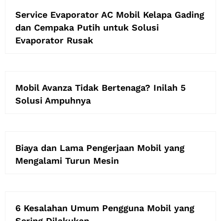
Service Evaporator AC Mobil Kelapa Gading
dan Cempaka Putih untuk Solusi
Evaporator Rusak
Mobil Avanza Tidak Bertenaga? Inilah 5
Solusi Ampuhnya
Biaya dan Lama Pengerjaan Mobil yang
Mengalami Turun Mesin
6 Kesalahan Umum Pengguna Mobil yang
Sering Dilakukan