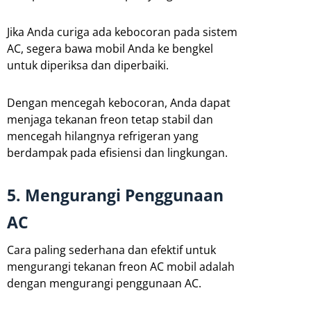
Jika Anda curiga ada kebocoran pada sistem
AC, segera bawa mobil Anda ke bengkel
untuk diperiksa dan diperbaiki.
Dengan mencegah kebocoran, Anda dapat
menjaga tekanan freon tetap stabil dan
mencegah hilangnya refrigeran yang
berdampak pada efisiensi dan lingkungan.
5. Mengurangi Penggunaan
AC
Cara paling sederhana dan efektif untuk
mengurangi tekanan freon AC mobil adalah
dengan mengurangi penggunaan AC.