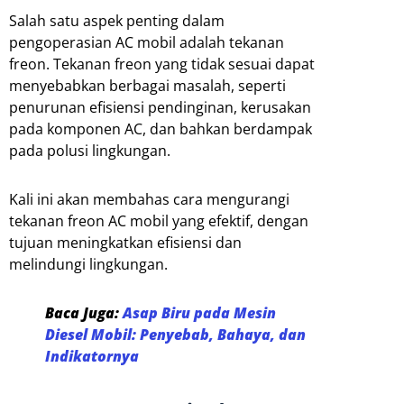
Salah satu aspek penting dalam
pengoperasian AC mobil adalah tekanan
freon. Tekanan freon yang tidak sesuai dapat
menyebabkan berbagai masalah, seperti
penurunan efisiensi pendinginan, kerusakan
pada komponen AC, dan bahkan berdampak
pada polusi lingkungan.
Kali ini akan membahas cara mengurangi
tekanan freon AC mobil yang efektif, dengan
tujuan meningkatkan efisiensi dan
melindungi lingkungan.
Baca Juga:
Asap Biru pada Mesin
Diesel Mobil: Penyebab, Bahaya, dan
Indikatornya