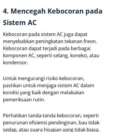
4. Mencegah Kebocoran pada
Sistem AC
Kebocoran pada sistem AC juga dapat
menyebabkan peningkatan tekanan freon.
Kebocoran dapat terjadi pada berbagai
komponen AC, seperti selang, koneksi, atau
kondensor.
Untuk mengurangi risiko kebocoran,
pastikan untuk menjaga sistem AC dalam
kondisi yang baik dengan melakukan
pemeriksaan rutin.
Perhatikan tanda-tanda kebocoran, seperti
penurunan efisiensi pendinginan, bau tidak
sedap, atau suara hisapan yang tidak biasa.