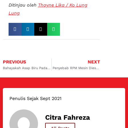
Ditinjau oleh
Thayne Lika / Ko Lung
Lung
PREVIOUS
NEXT
Bahayakah Asap Biru Pada Mesin Diesel?
Penyebab RPM Mesin Diesel Naik Turun pada Mobil Diesel
Penulis Sejak Sept 2021
Citra Fahreza