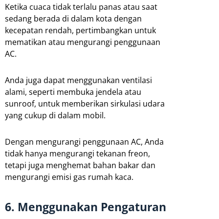
Ketika cuaca tidak terlalu panas atau saat
sedang berada di dalam kota dengan
kecepatan rendah, pertimbangkan untuk
mematikan atau mengurangi penggunaan
AC.
Anda juga dapat menggunakan ventilasi
alami, seperti membuka jendela atau
sunroof, untuk memberikan sirkulasi udara
yang cukup di dalam mobil.
Dengan mengurangi penggunaan AC, Anda
tidak hanya mengurangi tekanan freon,
tetapi juga menghemat bahan bakar dan
mengurangi emisi gas rumah kaca.
6. Menggunakan Pengaturan