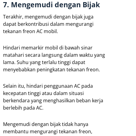
7. Mengemudi dengan Bijak
Terakhir, mengemudi dengan bijak juga
dapat berkontribusi dalam mengurangi
tekanan freon AC mobil.
Hindari memarkir mobil di bawah sinar
matahari secara langsung dalam waktu yang
lama. Suhu yang terlalu tinggi dapat
menyebabkan peningkatan tekanan freon.
Selain itu, hindari penggunaan AC pada
kecepatan tinggi atau dalam situasi
berkendara yang menghasilkan beban kerja
berlebih pada AC.
Mengemudi dengan bijak tidak hanya
membantu mengurangi tekanan freon,