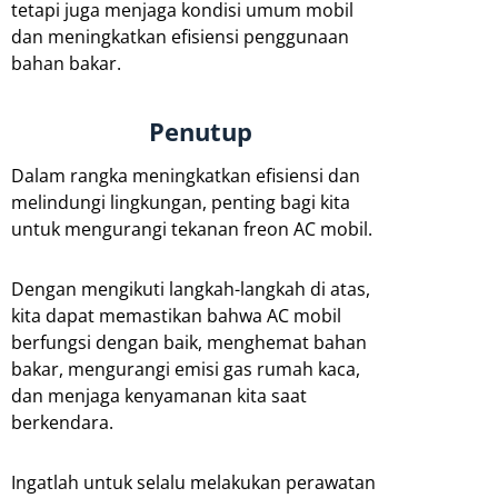
tetapi juga menjaga kondisi umum mobil
dan meningkatkan efisiensi penggunaan
bahan bakar.
Penutup
Dalam rangka meningkatkan efisiensi dan
melindungi lingkungan, penting bagi kita
untuk mengurangi tekanan freon AC mobil.
Dengan mengikuti langkah-langkah di atas,
kita dapat memastikan bahwa AC mobil
berfungsi dengan baik, menghemat bahan
bakar, mengurangi emisi gas rumah kaca,
dan menjaga kenyamanan kita saat
berkendara.
Ingatlah untuk selalu melakukan perawatan