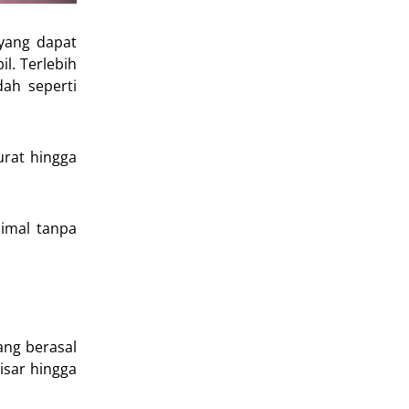
 yang dapat
l. Terlebih
ah seperti
rat hingga
simal tanpa
ang berasal
isar hingga