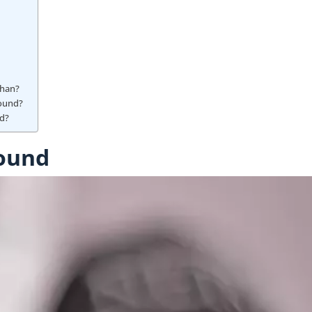
ahan?
ound?
nd?
ound