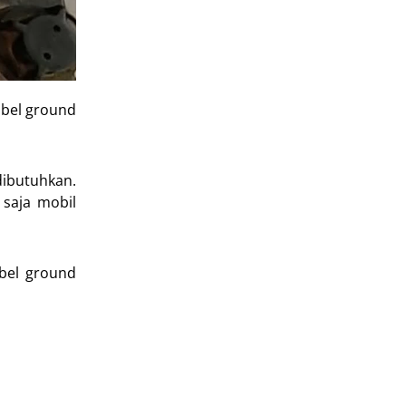
abel ground
ibutuhkan.
 saja mobil
bel ground