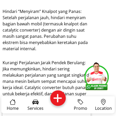
Hindari “Menyiram” Knalpot yang Panas:
Setelah perjalanan jauh, hindari menyiram
bagian bawah mobil (termasuk knalpot dan
catalytic converter) dengan air dingin saat
masih sangat panas. Perubahan suhu
ekstrem bisa menyebabkan keretakan pada
material internal.
Kurangi Perjalanan Jarak Pendek Berulang:
Jika memungkinkan, hindari sering
Services
Promo
Location
About Us
melakukan perjalanan yang sangat singkat di
mana mesin belum sempat mencapai suhu
kerja ideal. Catalytic converter butuh panas
untuk bekerja efektif, dan perjalanan super
Complain
Reservasi
Article
Pro Tips
pendek bisa menumpuk residu.
Home
Services
Promo
Location