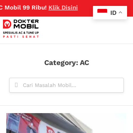
l 99 Ribu!
Klik Disini
ID
Category: AC