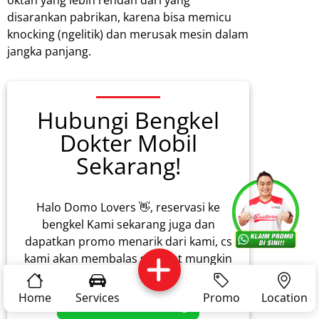
oktan yang lebih rendah dari yang
disarankan pabrikan, karena bisa memicu
knocking (ngelitik) dan merusak mesin dalam
jangka panjang.
Hubungi Bengkel
Dokter Mobil
Sekarang!
Services
Promo
Location
About Us
Halo Domo Lovers 👋, reservasi ke
bengkel Kami sekarang juga dan
dapatkan promo menarik dari kami, cs
kami akan membalas secepat mungkin
Complain
Reservasi
Article
Pro Tips
Home
Services
Promo
Location
Klaim Promo Sekarang!