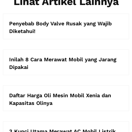
Lihat Artikel Lainnya
Penyebab Body Valve Rusak yang Wajib
Diketahui!
Inilah 8 Cara Merawat Mobil yang Jarang
Dipakai
Daftar Harga Oli Mesin Mobil Xenia dan
Kapasitas Olinya
3 Kunci Utama Merawat AC Mobil Listrik