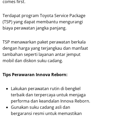
comes first.
Terdapat program Toyota Service Package
(TSP) yang dapat membantu mengurangi
biaya perawatan jangka panjang.
TSP menawarkan paket perawatan berkala
dengan harga yang terjangkau dan manfaat
tambahan seperti layanan antar jemput
mobil dan diskon suku cadang.
Tips Perawaran Innova Reborn:
Lakukan perawatan rutin di bengkel
terbaik dan terpercaya untuk menjaga
performa dan keandalan Innova Reborn.
Gunakan suku cadang asli dan
bergaransi resmi untuk memastikan