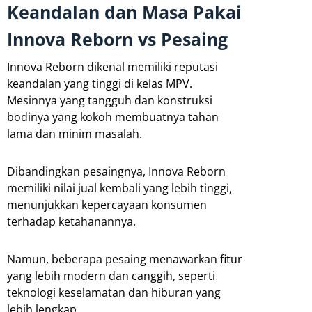
Keandalan dan Masa Pakai
Innova Reborn vs Pesaing
Innova Reborn dikenal memiliki reputasi
keandalan yang tinggi di kelas MPV.
Mesinnya yang tangguh dan konstruksi
bodinya yang kokoh membuatnya tahan
lama dan minim masalah.
Dibandingkan pesaingnya, Innova Reborn
memiliki nilai jual kembali yang lebih tinggi,
menunjukkan kepercayaan konsumen
terhadap ketahanannya.
Namun, beberapa pesaing menawarkan fitur
yang lebih modern dan canggih, seperti
teknologi keselamatan dan hiburan yang
lebih lengkap.