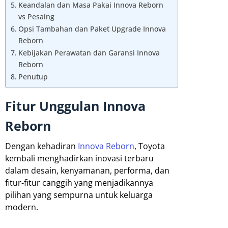
Keandalan dan Masa Pakai Innova Reborn
vs Pesaing
Opsi Tambahan dan Paket Upgrade Innova
Reborn
Kebijakan Perawatan dan Garansi Innova
Reborn
Penutup
Fitur Unggulan Innova
Reborn
Dengan kehadiran
Innova Reborn
, Toyota
kembali menghadirkan inovasi terbaru
dalam desain, kenyamanan, performa, dan
fitur-fitur canggih yang menjadikannya
pilihan yang sempurna untuk keluarga
modern.