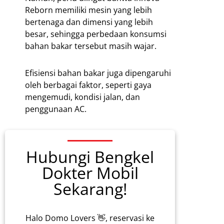
Reborn memiliki mesin yang lebih
bertenaga dan dimensi yang lebih
besar, sehingga perbedaan konsumsi
bahan bakar tersebut masih wajar.
Efisiensi bahan bakar juga dipengaruhi
oleh berbagai faktor, seperti gaya
mengemudi, kondisi jalan, dan
penggunaan AC.
Hubungi Bengkel
Dokter Mobil
Sekarang!
Halo Domo Lovers 👋, reservasi ke