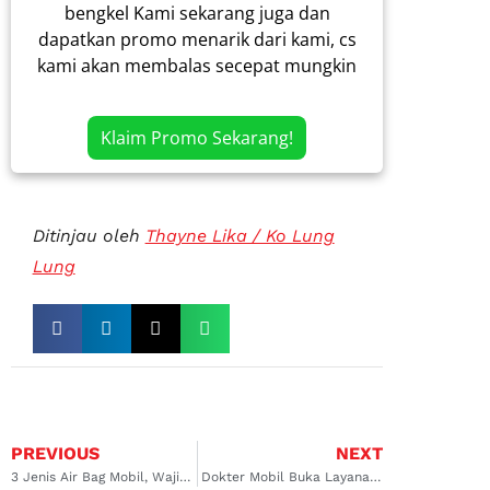
bengkel Kami sekarang juga dan
dapatkan promo menarik dari kami, cs
kami akan membalas secepat mungkin
Klaim Promo Sekarang!
Ditinjau oleh
Thayne Lika / Ko Lung
Lung
PREVIOUS
NEXT
3 Jenis Air Bag Mobil, Wajib Paham
Dokter Mobil Buka Layanan Towing Mobil dengan “DOMO Towing”, Bisa Reservasi Online!