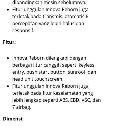
dibandingkan mesin sebelumnya.
Fitur unggulan Innova Reborn juga
terletak pada transmisi otomatis 6
percepatan yang lebih halus dan
responsif.
Fitur:
Innova Reborn dilengkapi dengan
berbagai fitur canggih seperti keyless
entry, push start button, sunroof, dan
head unit touchscreen.
Fitur unggulan Innova Reborn juga
terletak pada fitur keselamatan yang
lebih lengkap seperti ABS, EBD, VSC, dan
7 airbag.
Dimensi: