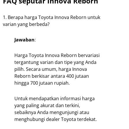
FAQ seputar Innova Reborn
1. Berapa harga Toyota Innova Reborn untuk
varian yang berbeda?
Jawaban
:
Harga Toyota Innova Reborn bervariasi
tergantung varian dan tipe yang Anda
pilih. Secara umum, harga Innova
Reborn berkisar antara 400 jutaan
hingga 700 jutaan rupiah.
Untuk mendapatkan informasi harga
yang paling akurat dan terkini,
sebaiknya Anda mengunjungi atau
menghubungi dealer Toyota terdekat.