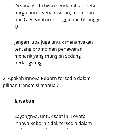
Di sana Anda bisa mendapatkan detail
harga untuk setiap varian, mulai dari
tipe G, V, Venturer hingga tipe tertinggi
Q.
Jangan lupa juga untuk menanyakan
tentang promo dan penawaran
menarik yang mungkin sedang
berlangsung.
2. Apakah Innova Reborn tersedia dalam
pilihan transmisi manual?
Jawaban
:
Sayangnya, untuk saat ini Toyota
Innova Reborn tidak tersedia dalam