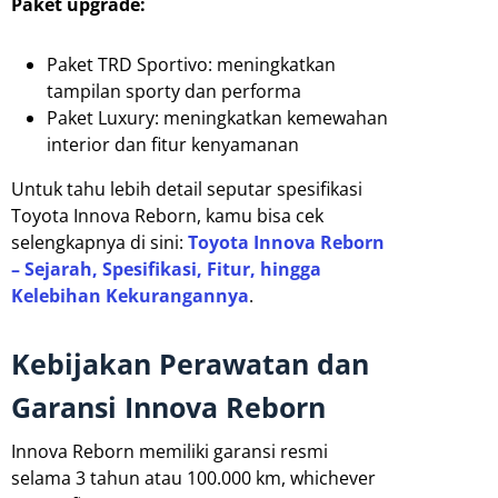
Paket upgrade:
Paket TRD Sportivo: meningkatkan
tampilan sporty dan performa
Paket Luxury: meningkatkan kemewahan
interior dan fitur kenyamanan
Untuk tahu lebih detail seputar spesifikasi
Toyota Innova Reborn, kamu bisa cek
selengkapnya di sini:
Toyota Innova Reborn
– Sejarah, Spesifikasi, Fitur, hingga
Kelebihan Kekurangannya
.
Kebijakan Perawatan dan
Garansi Innova Reborn
Innova Reborn memiliki garansi resmi
selama 3 tahun atau 100.000 km, whichever