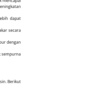
uk mencapai
eningkatan
ebih dapat
akar secara
mpur dengan
ak sempurna
in. Berikut