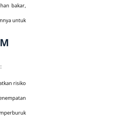
han bakar,
annya untuk
BM
:
atkan risiko
 penempatan
memperburuk