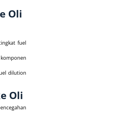
e Oli
ingkat fuel
au komponen
el dilution
e Oli
 pencegahan