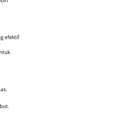
ebih
 efektif
ntuk
as.
but.