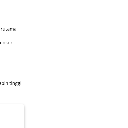
terutama
ensor.
k
bih tinggi