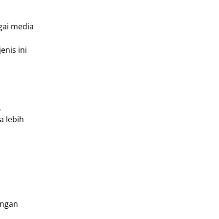
agai media
enis ini
.
a lebih
engan