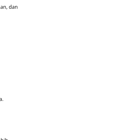
han, dan
a.