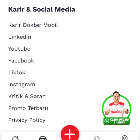
Karir & Social Media
Karir Dokter Mobil
Linkedin
Youtube
Facebook
Tiktok
Instagram
Kritik & Saran
Services
Promo
Location
About Us
Promo Terbaru
Privacy Policy
Complain
Reservasi
Article
Pro Tips