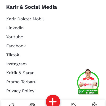
Karir & Social Media
Karir Dokter Mobil
Linkedin
Youtube
Facebook
Tiktok
Instagram
Kritik & Saran
Services
Promo
Location
About Us
Promo Terbaru
Privacy Policy
Complain
Reservasi
Article
Pro Tips