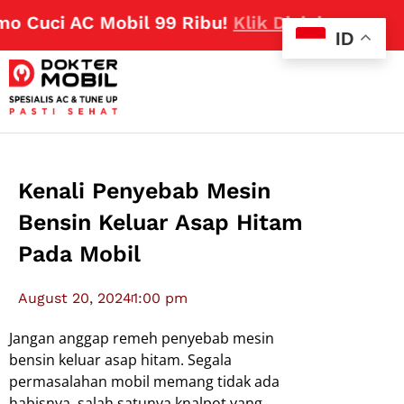
 Cuci AC Mobil 99 Ribu!
Klik Disini
ID
Kenali Penyebab Mesin
Bensin Keluar Asap Hitam
Pada Mobil
August 20, 2024
1:00 pm
Jangan anggap remeh penyebab mesin
bensin keluar asap hitam. Segala
permasalahan mobil memang tidak ada
habisnya, salah satunya knalpot yang