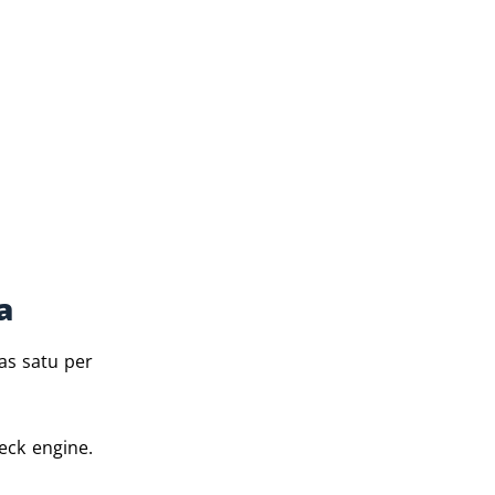
a
as satu per
eck engine.