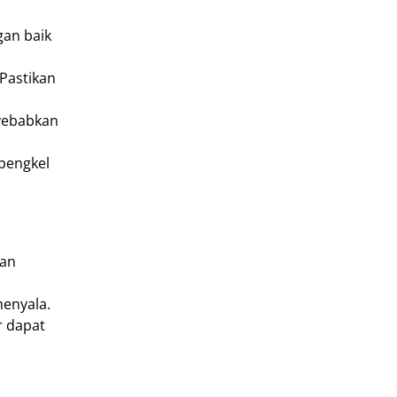
gan baik
 Pastikan
nyebabkan
bengkel
dan
menyala.
r dapat