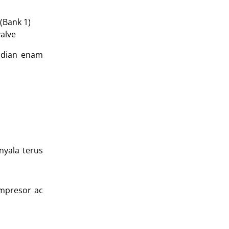
(Bank 1)
valve
mudian enam
nyala terus
ompresor ac