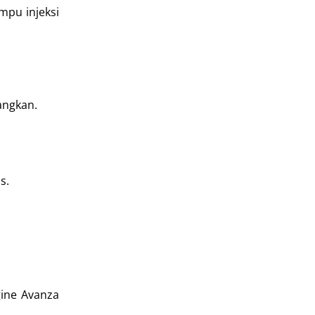
mpu injeksi
angkan.
s.
ine Avanza