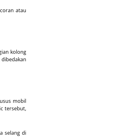
ocoran atau
gian kolong
k dibedakan
husus mobil
c tersebut,
a selang di