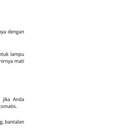
anya dengan
ntuk lampu
hirnya mati
 jika Anda
tomatis.
g, bantalan