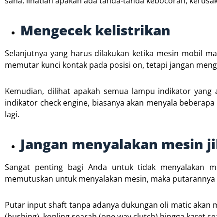
sana, lihatlah apakah ada tanda-tanda kebocoran, kerusa
Mengecek kelistrikan
Selanjutnya yang harus dilakukan ketika mesin mobil mat
memutar kunci kontak pada posisi on, tetapi jangan men
Kemudian, dilihat apakah semua lampu indikator yang
indikator check engine, biasanya akan menyala beberapa s
lagi.
Jangan menyalakan mesin jik
Sangat penting bagi Anda untuk tidak menyalakan mes
memutuskan untuk menyalakan mesin, maka putarannya aka
Putar input shaft tanpa adanya dukungan oli matic akan m
(bushing), kopling searah (one way clutch) hingga karet sea