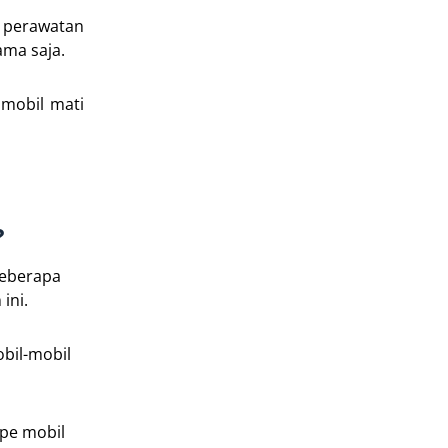
n perawatan
ama saja.
 mobil mati
?
beberapa
ini.
bil-mobil
ipe mobil