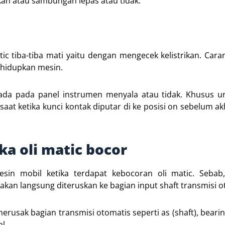
kan atau sambungan lepas atau tidak.
ic tiba-tiba mati yaitu dengan mengecek kelistrikan. Car
ghidupkan mesin.
 ada pada panel instrumen menyala atau tidak. Khusus u
aat ketika kunci kontak diputar di ke posisi on sebelum ak
a oli matic bocor
in mobil ketika terdapat kebocoran oli matic. Sebab,
n langsung diteruskan ke bagian input shaft transmisi o
erusak bagian transmisi otomatis seperti as (shaft), bearin
l.