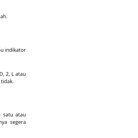
rah.
u indikator
, 2, L atau
tidak.
h satu atau
knya segera