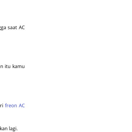
gga saat AC
an itu kamu
ari
freon AC
an lagi.