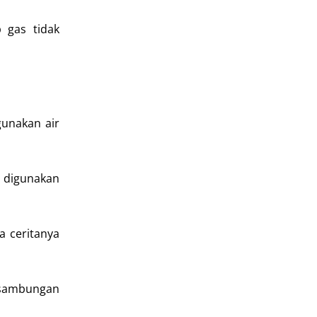
 gas tidak
gunakan air
n digunakan
a ceritanya
 sambungan