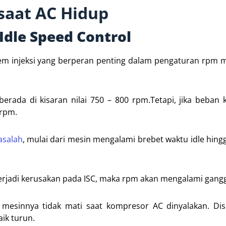
saat AC Hidup
Idle Speed Control
em injeksi yang berperan penting dalam pengaturan rpm m
ada di kisaran nilai 750 – 800 rpm.Tetapi, jika beban 
 rpm.
asalah
, mulai dari mesin mengalami brebet waktu idle hing
terjadi kerusakan pada ISC, maka rpm akan mengalami gang
esinnya tidak mati saat kompresor AC dinyalakan. Disin
ik turun.