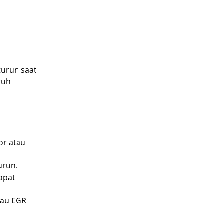
turun saat
ruh
or atau
urun.
apat
tau EGR