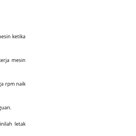
esin ketika
kerja mesin
ga rpm naik
guan.
ilah letak