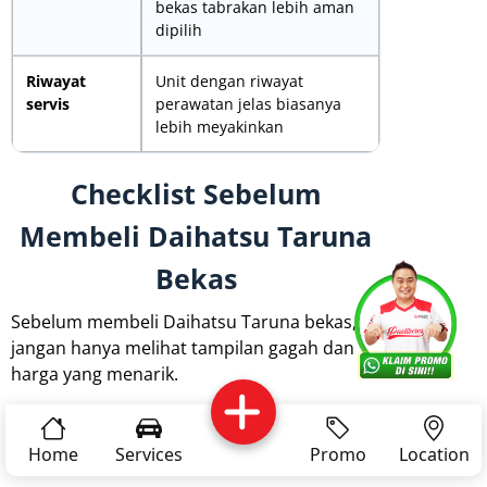
bekas tabrakan lebih aman
dipilih
Riwayat
Unit dengan riwayat
servis
perawatan jelas biasanya
lebih meyakinkan
Checklist Sebelum
Membeli Daihatsu Taruna
Bekas
Services
Promo
Location
About Us
Sebelum membeli Daihatsu Taruna bekas,
jangan hanya melihat tampilan gagah dan
harga yang menarik.
Complain
Reservasi
Article
Pro Tips
Pemeriksaan teknis tetap penting agar kamu
Home
Services
Promo
Location
tahu kondisi mobil yang sebenarnya.