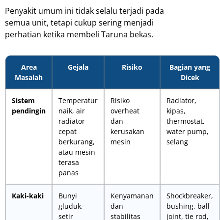
Penyakit umum ini tidak selalu terjadi pada
semua unit, tetapi cukup sering menjadi
perhatian ketika membeli Taruna bekas.
Area
Gejala
Risiko
Bagian yang
Masalah
Dicek
Sistem
Temperatur
Risiko
Radiator,
pendingin
naik, air
overheat
kipas,
radiator
dan
thermostat,
cepat
kerusakan
water pump,
berkurang,
mesin
selang
atau mesin
terasa
panas
Kaki-kaki
Bunyi
Kenyamanan
Shockbreaker,
gluduk,
dan
bushing, ball
setir
stabilitas
joint, tie rod,