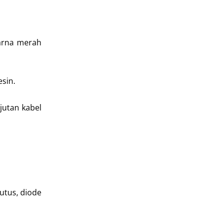
warna merah
esin.
jutan kabel
utus, diode