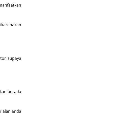
manfaatkan
dikarenakan
ator supaya
akan berada
rjalan anda