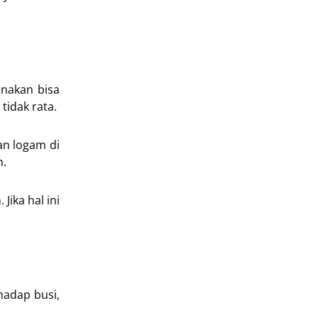
enakan bisa
tidak rata.
an logam di
n.
ika hal ini
hadap busi,