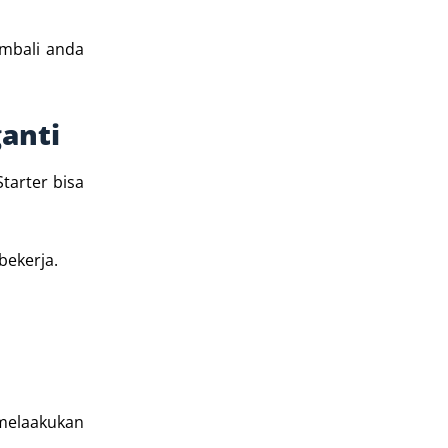
embali anda
ganti
tarter bisa
bekerja.
 melaakukan