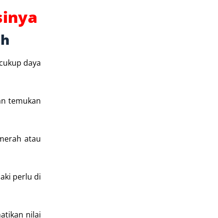
sinya
ah
 cukup daya
an temukan
 merah atau
aki perlu di
tikan nilai