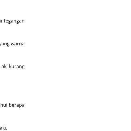
ai tegangan
 yang warna
r aki kurang
ahui berapa
aki.