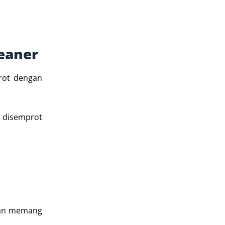
eaner
rot dengan
h disemprot
ikan memang