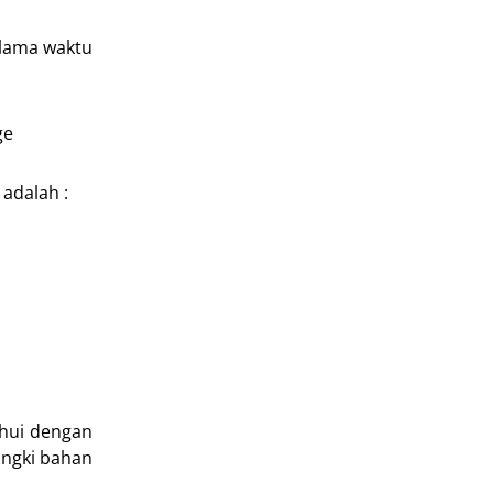
 lama waktu
ge
adalah :
ahui dengan
angki bahan