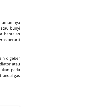
ada umumnya
 atau bunyi
na bantalan
ras berarti
sin digeber
diator atau
udukan pada
t pedal gas