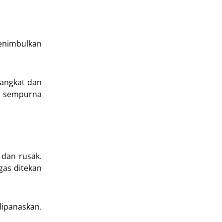
menimbulkan
rangkat dan
k sempurna
 dan rusak.
gas ditekan
dipanaskan.