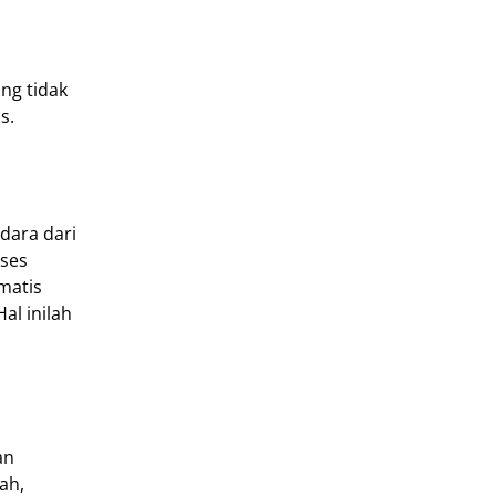
ng tidak
s.
dara dari
oses
matis
al inilah
an
ah,