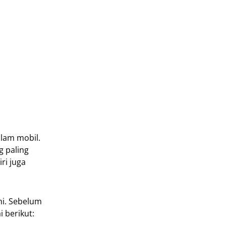
lam mobil.
g paling
ri juga
ni. Sebelum
 berikut: