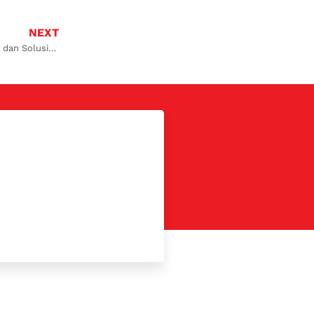
NEXT
Penyebab mobil ngempos di rpm rendah dan Solusinya