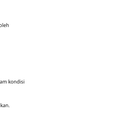
oleh
lam kondisi
ukan.