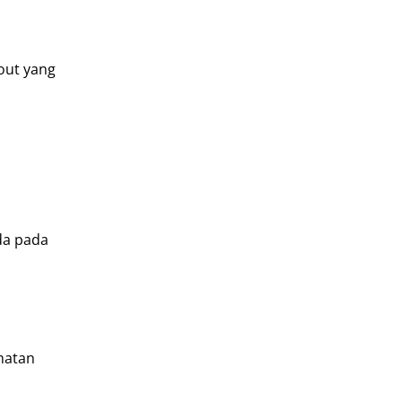
out yang
da pada
matan