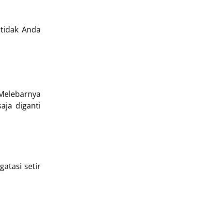
 tidak Anda
 Melebarnya
ja diganti
atasi setir