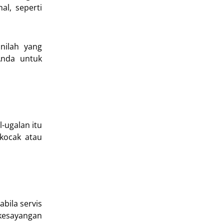
al, seperti
nilah yang
Anda untuk
-ugalan itu
kocak atau
bila servis
 kesayangan