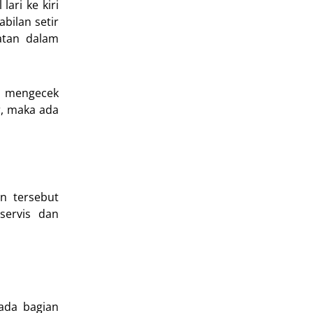
ari ke kiri
bilan setir
matan dalam
uk mengecek
r, maka ada
n tersebut
servis dan
ada bagian