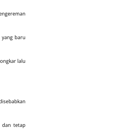
 pengereman
n yang baru
ongkar lalu
 disebabkan
n dan tetap