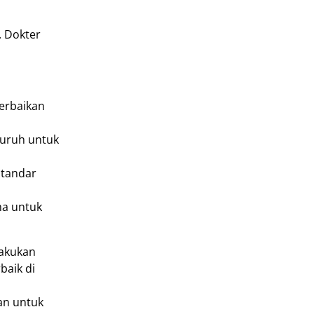
. Dokter
perbaikan
luruh untuk
standar
ma untuk
lakukan
baik di
an untuk