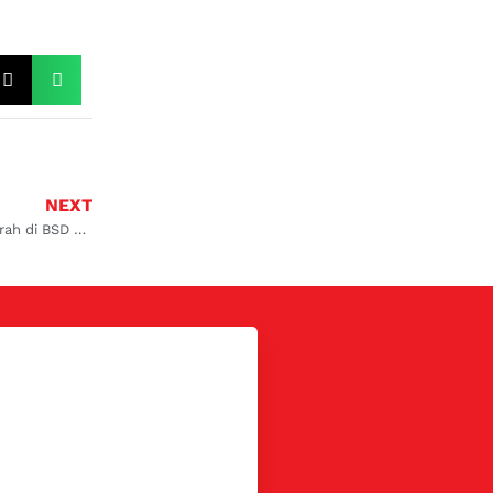
NEXT
Bengkel Service AC Mobil Innova Biaya Murah di BSD City