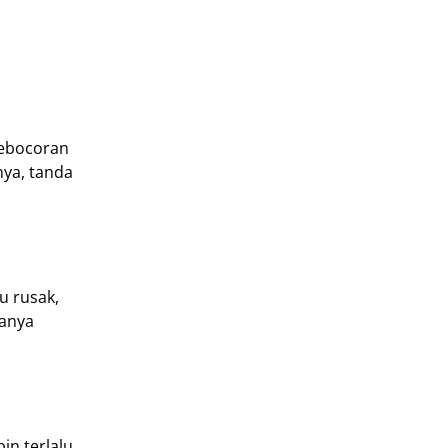
kebocoran
nya, tanda
u rusak,
sanya
in terlalu