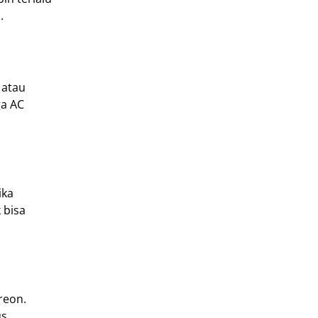
.
 atau
ga AC
ika
 bisa
reon.
us