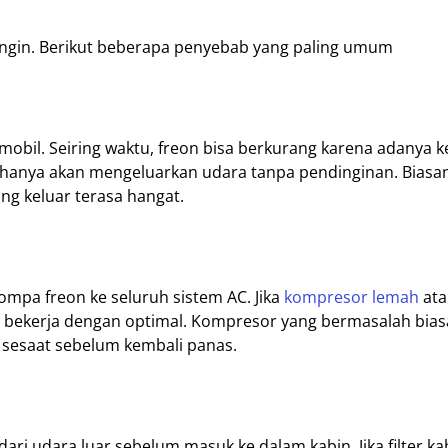
ingin. Berikut beberapa penyebab yang paling umum
obil. Seiring waktu, freon bisa berkurang karena adanya 
 hanya akan mengeluarkan udara tanpa pendinginan. Biasa
ng keluar terasa hangat.
a freon ke seluruh sistem AC. Jika
kompresor lemah
ata
k bekerja dengan optimal. Kompresor yang bermasalah bia
a sesaat sebelum kembali panas.
ri udara luar sebelum masuk ke dalam kabin. Jika filter kab