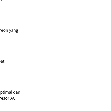
freon yang
pat
optimal dan
resor AC.