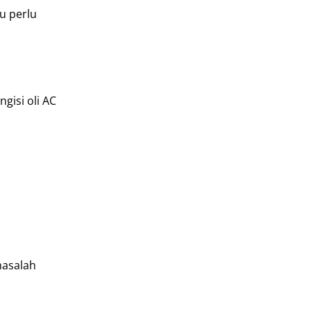
u perlu
gisi oli AC
masalah