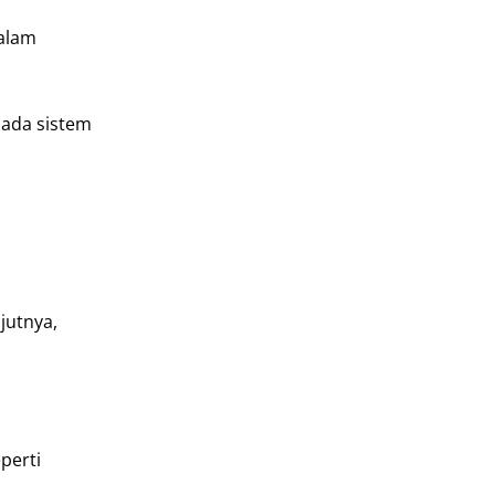
dalam
pada sistem
jutnya,
perti