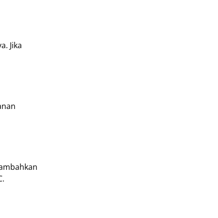
. Jika
kanan
enambahkan
C.