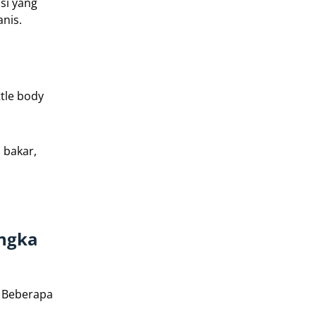
si yang
nis.
tle body
 bakar,
angka
. Beberapa