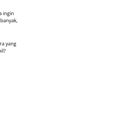
 ingin
 banyak,
ara yang
il?