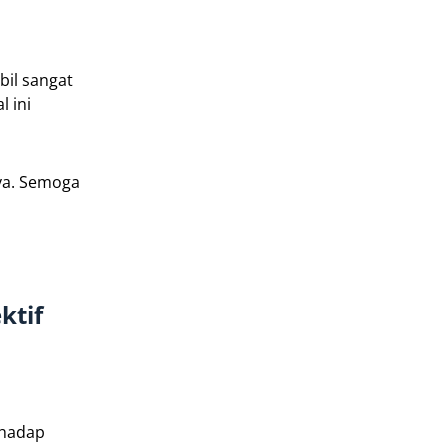
bil sangat
 ini
nya. Semoga
ktif
rhadap