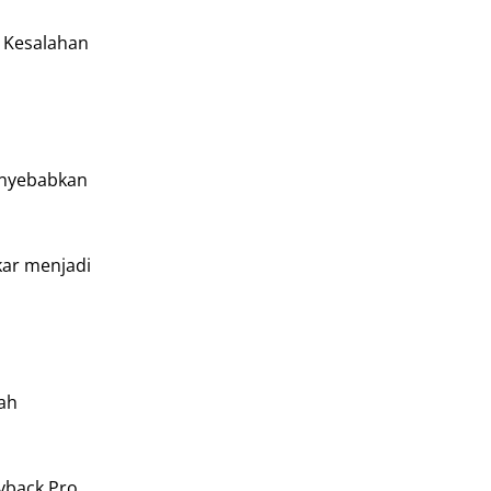
. Kesalahan
enyebabkan
kar menjadi
lah
gyback Pro