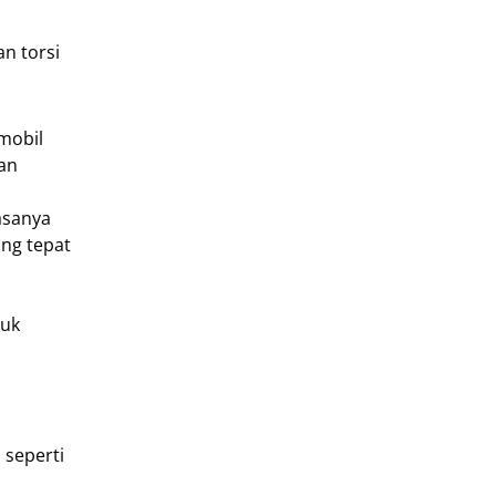
n torsi
mobil
an
asanya
ng tepat
tuk
 seperti