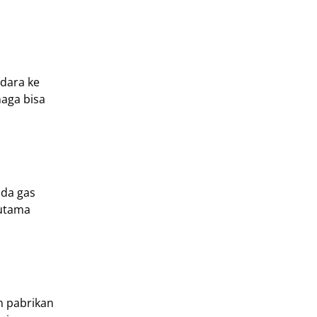
udara ke
naga bisa
ada gas
rutama
n pabrikan