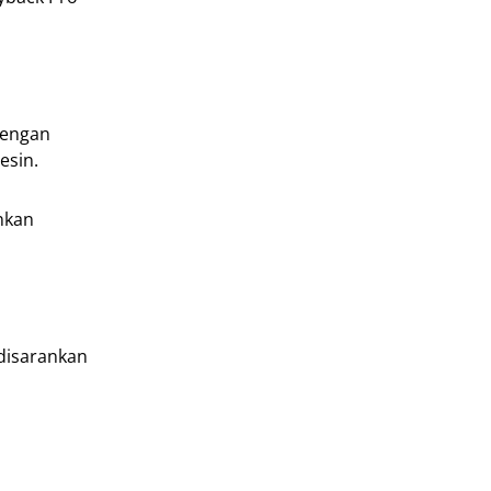
dengan
esin.
nkan
disarankan